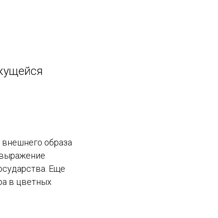
ажущейся
 внешнего образа
овыражение
осударства. Еще
ра в цветных